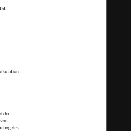
tät
lkulation
d der
 von
ulung des