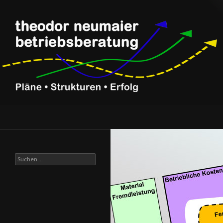
Suchen
Betriebsberatung Theodor Neumaier
Beratung für Werkzeugbau,
Formenbau und Teilefertiger
Suche nach: