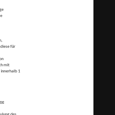
age
re
n,
 diese für
on
h mit
 innerhalb 1
ne
ulung des