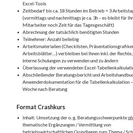
Excel-Tools
Zeitbedarf bis ca. 18 Stunden im Betrieb = 3 Arbeitst
(vormittags und nachmittags je ca. 3h – es bleibt für Ih
Mitarbeiter noch Zeit für das Tagesgeschäft)
Abrechnung der tatsächlich benötigten Stunden
Teilnehmer: Anzahl beliebig
Arbeitsmaterialien (Checklisten, Präsentationsgrafike
Arbeitsblätter…) verbleiben bei Ihnen inkl. der Rechte,
interne Schulungen zu verwenden und zu ändern
Überlassung der verwendeten Excel-Tabellenkalkulati
Abschließender Beratungsbericht und Arbeitshandbuc
Anwenderdokumentation für die Tabellenkalkulation –
Woche nach Beratung
Format Crashkurs
Inhalt: Umsetzung der o. g. Beratungsschwerpunkte
oh
thematische Ergänzungen / Vermittlung von
betriebswirtschaftlichen Grundlagen zum Thema / Sch