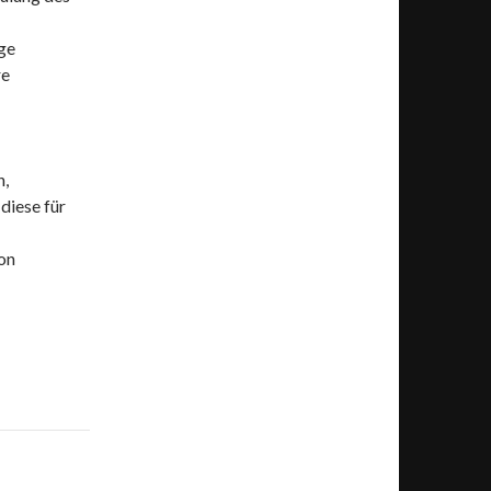
age
re
n,
 diese für
on