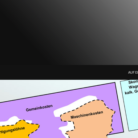
ZUM I
AUF E